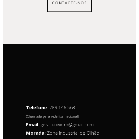
CONTACTE-NOS
Telefone
:
289 146 563
(Chamada para rede fixa nacional)
Email
:
geral.unividro@gmail.com
Morada:
Zona Industrial de Olhão