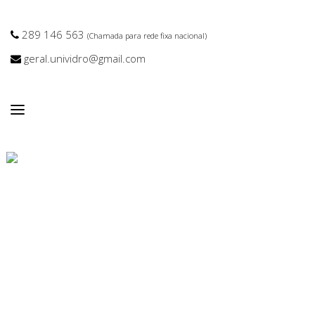
289 146 563
(Chamada para rede fixa nacional)
geral.unividro@gmail.com
VIDROS LACADOS:
CORTE E MONTAGEM