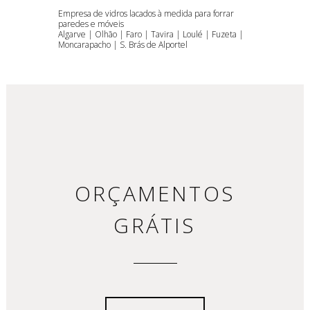
Empresa de vidros lacados à medida para forrar
paredes e móveis
Algarve | Olhão | Faro | Tavira | Loulé | Fuzeta |
Moncarapacho | S. Brás de Alportel
ORÇAMENTOS
GRÁTIS