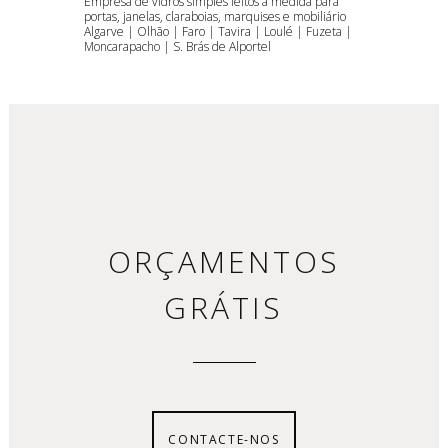
Empresa de vidros simples feitos à medida para
portas, janelas, claraboias, marquises e mobiliário
Algarve | Olhão | Faro | Tavira | Loulé | Fuzeta |
Moncarapacho | S. Brás de Alportel
ORÇAMENTOS
GRÁTIS
CONTACTE-NOS