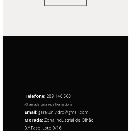
Telefone
:
289 146 563
(Chamada para rede fixa nacional)
Email
:
geral.unividro@gmail.com
Morada:
Zona Industrial de Olhão
3.ª Fase, Lote 9/16